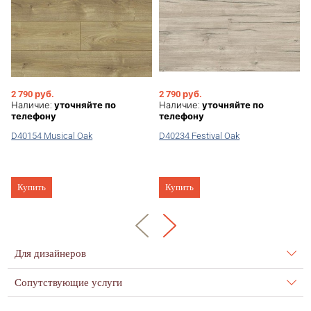
Наличными - деньги
передаются курьеру в
момент получения
товара
2 790 руб.
2 790 руб.
Наличие:
уточняйте по
Наличие:
уточняйте по
телефону
телефону
D40154 Musical Oak
D40234 Festival Oak
Купить
Купить
Для дизайнеров
Сопутствующие услуги