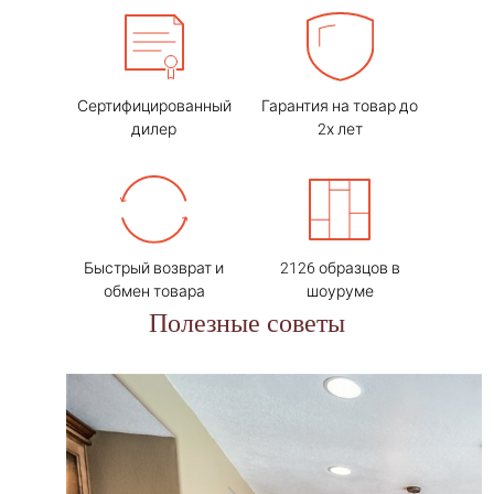
Дизайн интерьера
Сертифицированный
Гарантия на товар до
дилер
2х лет
Укладка напольных
Технадзор по укладке
покрытий
напольных покрытий
Быстрый возврат и
2126 образцов в
до 10%
обмен товара
шоуруме
Полезные советы
+7(495)795-17-33
Установка дверей
info@instylewood.ru