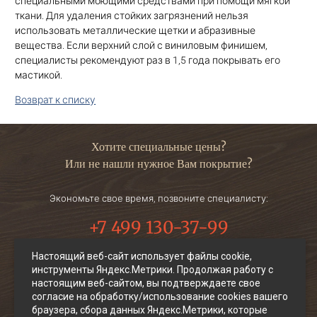
специальными моющими средствами при помощи мягкой
ткани. Для удаления стойких загрязнений нельзя
использовать металлические щетки и абразивные
вещества. Если верхний слой с виниловым финишем,
специалисты рекомендуют раз в 1,5 года покрывать его
мастикой.
Возврат к списку
Хотите специальные цены?
Или не нашли нужное Вам покрытие?
Экономьте свое время, позвоните специалисту:
+7 499 130-37-99
Настоящий веб-сайт использует файлы cookie,
Или отправьте заявку на электронную почту:
инструменты Яндекс.Метрики. Продолжая работу с
info@instylewood.ru
настоящим веб-сайтом, вы подтверждаете свое
согласие на обработку/использование cookies вашего
Мы работаем пн-пт: 10:00 — 19:00 без перерывов, сб-
браузера, сбора данных Яндекс.Метрики, которые
вс: выходной