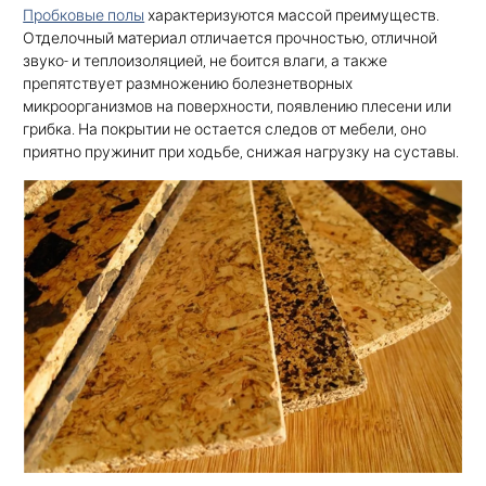
Пробковые полы
характеризуются массой преимуществ.
Отделочный материал отличается прочностью, отличной
звуко- и теплоизоляцией, не боится влаги, а также
препятствует размножению болезнетворных
микроорганизмов на поверхности, появлению плесени или
грибка. На покрытии не остается следов от мебели, оно
приятно пружинит при ходьбе, снижая нагрузку на суставы.